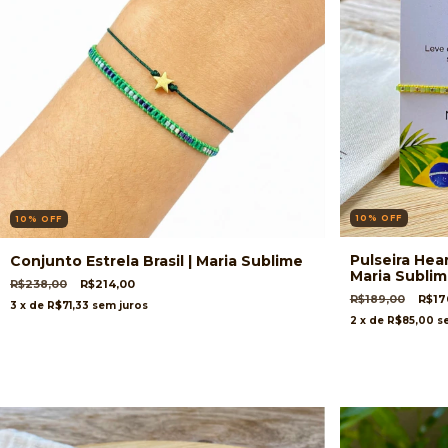
10
%
OFF
10
%
OFF
Pulseira Hea
Conjunto Estrela Brasil | Maria Sublime
Maria Subli
R$238,00
R$214,00
R$189,00
R$17
3
x de
R$71,33
sem juros
2
x de
R$85,00
s