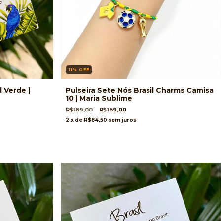
11
%
OFF
l Verde |
Pulseira Sete Nós Brasil Charms Camisa
10 | Maria Sublime
R$189,00
R$169,00
2
x de
R$84,50
sem juros