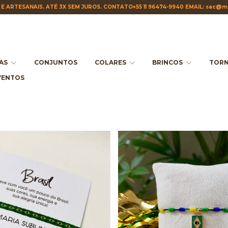
E ARTESANAIS. ATÉ 3X SEM JUROS. CONTATO+55 11 96474-9940 EMAIL:
sac@ma
IAS
CONJUNTOS
COLARES
BRINCOS
TORN
VENTOS