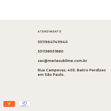
ATENDIMENTO
5511964749940
551138651880
sac@mariasublime.com.br
Rua Campevas, 405. Bairro Perdizes
em São Paulo.