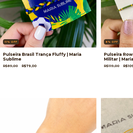
11
%
OFF
8
%
OFF
Pulseira Brasil Trança Fluffy | Maria
Pulseira Row
Sublime
Militar | Mar
R$89,00
R$79,00
R$119,00
R$10