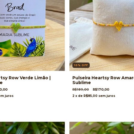
10
%
OFF
rtsy Row Verde Limão |
Pulseira Heartsy Row Amare
me
Sublime
0,00
R$189,00
R$170,00
em juros
2
x de
R$85,00
sem juros