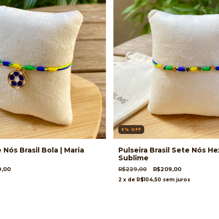
9
%
OFF
 Nós Brasil Bola | Maria
Pulseira Brasil Sete Nós He
Sublime
9,00
R$229,00
R$209,00
2
x de
R$104,50
sem juros