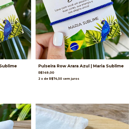
 Sublime
Pulseira Row Arara Azul | Maria Sublime
R$149,00
2
x de
R$74,50
sem juros