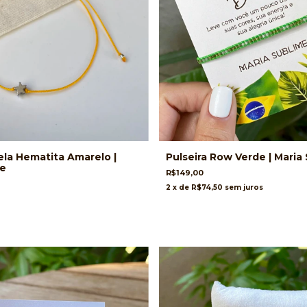
rela Hematita Amarelo |
Pulseira Row Verde | Maria
me
R$149,00
2
x de
R$74,50
sem juros