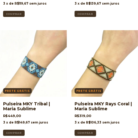
3
x de
R$119,67
sem juros
3
x de
R$139,67
sem juros
FRETE GRÁTIS
FRETE GRÁTIS
Pulseira MKY Tribal |
Pulseira MKY Rays Coral |
Maria Sublime
Maria Sublime
R$449,00
R$319,00
3
x de
R$149,67
sem juros
3
x de
R$106,33
sem juros