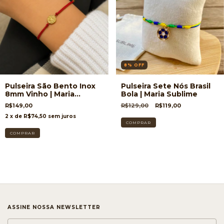
8
%
OFF
Pulseira São Bento Inox
Pulseira Sete Nós Brasil
8mm Vinho | Maria
Bola | Maria Sublime
Sublime
R$149,00
R$129,00
R$119,00
2
x de
R$74,50
sem juros
ASSINE NOSSA NEWSLETTER