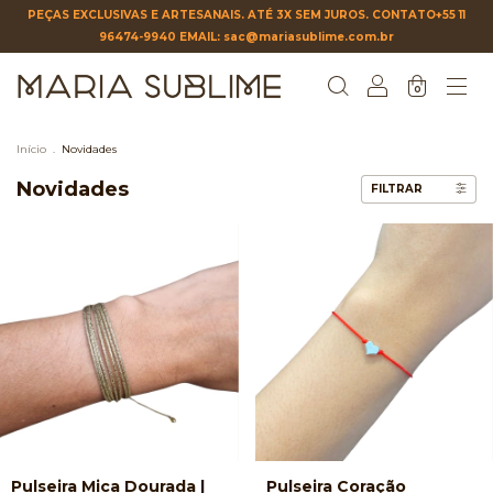
PEÇAS EXCLUSIVAS E ARTESANAIS. ATÉ 3X SEM JUROS. CONTATO+55 11
96474-9940 EMAIL:
sac@mariasublime.com.br
0
Início
.
Novidades
Novidades
FILTRAR
Pulseira Mica Dourada |
Pulseira Coração