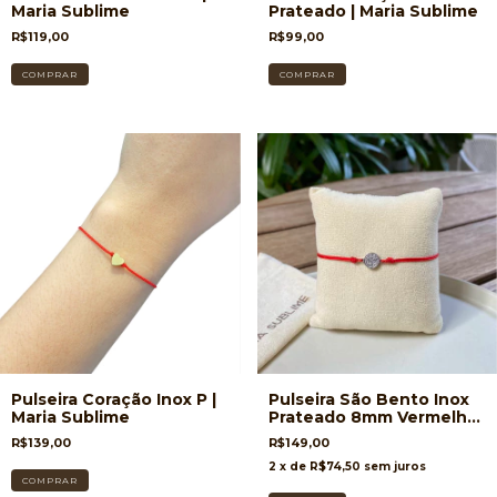
Maria Sublime
Prateado | Maria Sublime
R$119,00
R$99,00
Pulseira Coração Inox P |
Pulseira São Bento Inox
Maria Sublime
Prateado 8mm Vermelho
| Maria Sublime
R$139,00
R$149,00
2
x de
R$74,50
sem juros