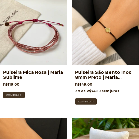
Pulseira Mica Rosa | Maria
Pulseira São Bento Inox
Sublime
8mm Preto | Maria
Sublime
R$119,00
R$149,00
2
x de
R$74,50
sem juros