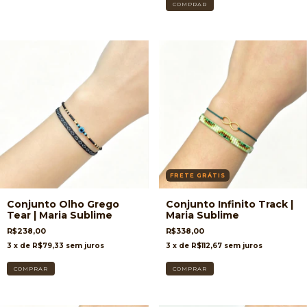
FRETE GRÁTIS
Conjunto Olho Grego
Conjunto Infinito Track |
Tear | Maria Sublime
Maria Sublime
R$238,00
R$338,00
3
x de
R$79,33
sem juros
3
x de
R$112,67
sem juros