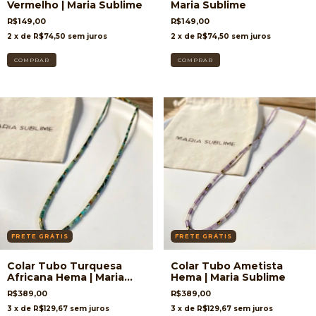
Vermelho | Maria Sublime
Maria Sublime
R$149,00
R$149,00
2
x de
R$74,50
sem juros
2
x de
R$74,50
sem juros
FRETE GRÁTIS
FRETE GRÁTIS
Colar Tubo Turquesa
Colar Tubo Ametista
Africana Hema | Maria
Hema | Maria Sublime
Sublime
R$389,00
R$389,00
3
x de
R$129,67
sem juros
3
x de
R$129,67
sem juros