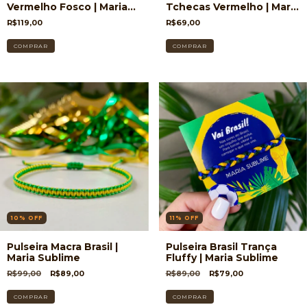
Vermelho Fosco | Maria
Tchecas Vermelho | Maria
Sublime
Sublime
R$119,00
R$69,00
10
%
OFF
11
%
OFF
Pulseira Macra Brasil |
Pulseira Brasil Trança
Maria Sublime
Fluffy | Maria Sublime
R$99,00
R$89,00
R$89,00
R$79,00