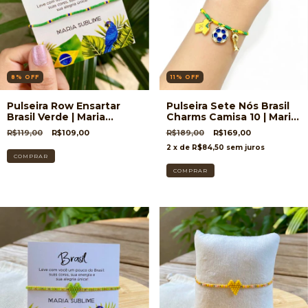
8
%
OFF
11
%
OFF
Pulseira Row Ensartar
Pulseira Sete Nós Brasil
Brasil Verde | Maria
Charms Camisa 10 | Maria
Sublime
Sublime
R$119,00
R$109,00
R$189,00
R$169,00
2
x de
R$84,50
sem juros