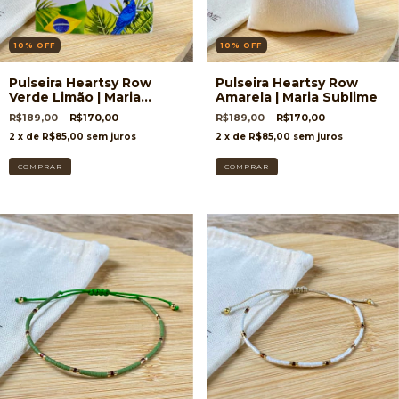
10
%
OFF
10
%
OFF
Pulseira Heartsy Row
Pulseira Heartsy Row
Verde Limão | Maria
Amarela | Maria Sublime
Sublime
R$189,00
R$170,00
R$189,00
R$170,00
2
x de
R$85,00
sem juros
2
x de
R$85,00
sem juros