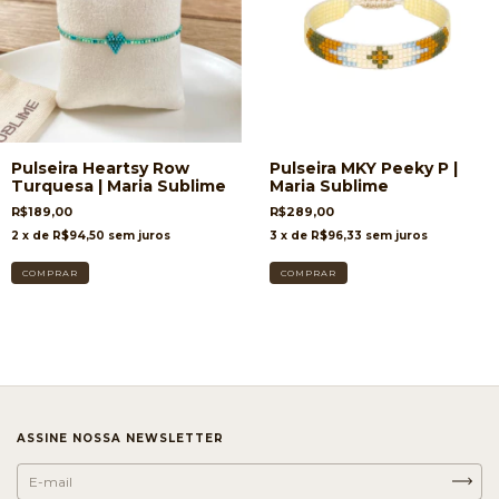
Pulseira Heartsy Row
Pulseira MKY Peeky P |
Turquesa | Maria Sublime
Maria Sublime
R$189,00
R$289,00
2
x de
R$94,50
sem juros
3
x de
R$96,33
sem juros
ASSINE NOSSA NEWSLETTER