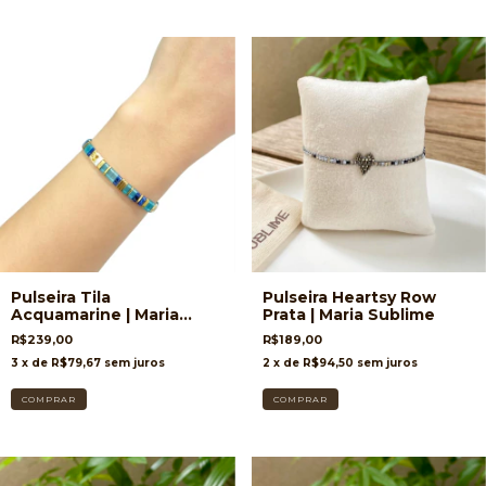
Pulseira Tila
Pulseira Heartsy Row
Acquamarine | Maria
Prata | Maria Sublime
Sublime
R$239,00
R$189,00
3
x de
R$79,67
sem juros
2
x de
R$94,50
sem juros