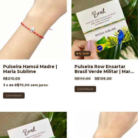
8
%
OFF
Pulseira Hamsá Madre |
Pulseira Row Ensartar
Maria Sublime
Brasil Verde Militar | Maria
Sublime
R$210,00
R$119,00
R$109,00
3
x de
R$70,00
sem juros