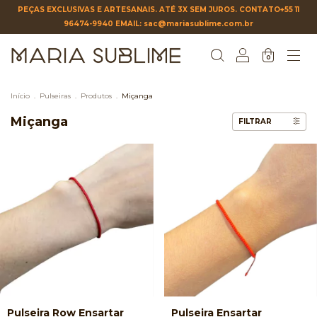
PEÇAS EXCLUSIVAS E ARTESANAIS. ATÉ 3X SEM JUROS. CONTATO+55 11
96474-9940 EMAIL:
sac@mariasublime.com.br
0
Início
.
Pulseiras
.
Produtos
.
Miçanga
Miçanga
FILTRAR
Pulseira Row Ensartar
Pulseira Ensartar