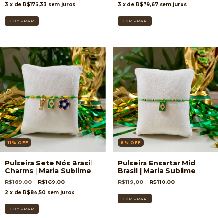
3
x de
R$176,33
sem juros
3
x de
R$79,67
sem juros
11
%
OFF
8
%
OFF
Pulseira Sete Nós Brasil
Pulseira Ensartar Mid
Charms | Maria Sublime
Brasil | Maria Sublime
R$189,00
R$169,00
R$119,00
R$110,00
2
x de
R$84,50
sem juros