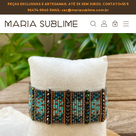
PEÇAS EXCLUSIVAS E ARTESANAIS. ATÉ 3X SEM JUROS. CONTATO+55 11
96474-9940 EMAIL:
sac@mariasublime.com.br
0