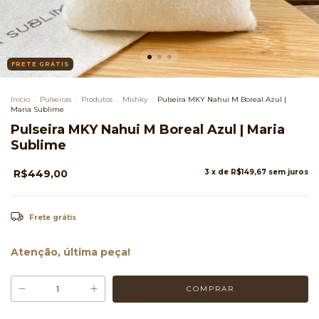
FRETE GRÁTIS
Início
.
Pulseiras
.
Produtos
.
Mishky
.
Pulseira MKY Nahui M Boreal Azul |
Maria Sublime
Pulseira MKY Nahui M Boreal Azul | Maria
Sublime
R$449,00
3
x de
R$149,67
sem juros
Frete grátis
Atenção, última peça!