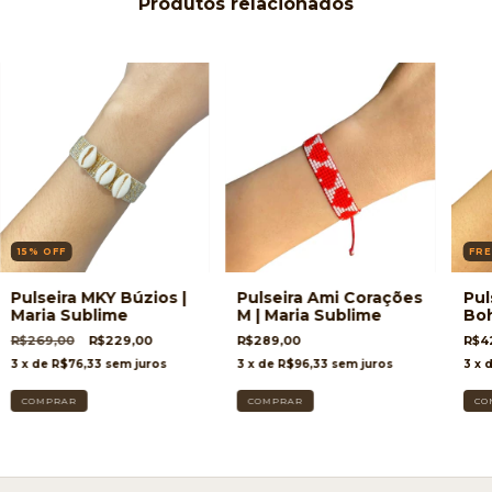
Produtos relacionados
15
%
OFF
FRE
Pulseira MKY Búzios |
Pulseira Ami Corações
Pul
Maria Sublime
M | Maria Sublime
Boh
Su
R$269,00
R$229,00
R$289,00
R$4
3
x de
R$76,33
sem juros
3
x de
R$96,33
sem juros
3
x 