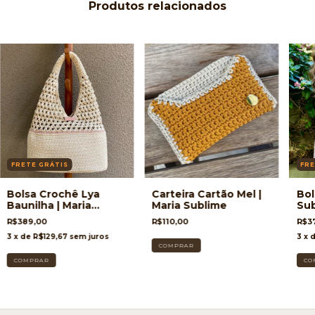
Produtos relacionados
FRETE GRÁTIS
FRE
Bolsa Crochê Lya
Carteira Cartão Mel |
Bol
Baunilha | Maria
Maria Sublime
Su
Sublime
R$389,00
R$110,00
R$3
3
x de
R$129,67
sem juros
3
x 