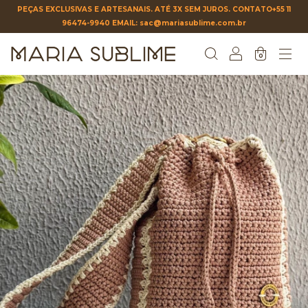
PEÇAS EXCLUSIVAS E ARTESANAIS. ATÉ 3X SEM JUROS. CONTATO+55 11
96474-9940 EMAIL:
sac@mariasublime.com.br
0