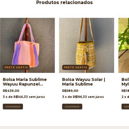
Produtos relacionados
FRETE GRÁTIS
FRETE GRÁTIS
Bolsa Maria Sublime
Bolsa Wayuu Solar |
Bol
Wayuu Rapunzel
Maria Sublime
Myl
Coral
R$439,00
R$589,00
R$1
3
x de
R$146,33
sem juros
3
x de
R$196,33
sem juros
2
x 