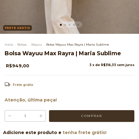
FRETE GRÁTIS
Início
.
Bolsas
.
Wayuu
.
Bolsa Wayuu Max Rayra | Maria Sublime
Bolsa Wayuu Max Rayra | Maria Sublime
R$949,00
3
x de
R$316,33
sem juros
Frete grátis
Atenção, última peça!
Adicione este produto e
tenha frete grátis!