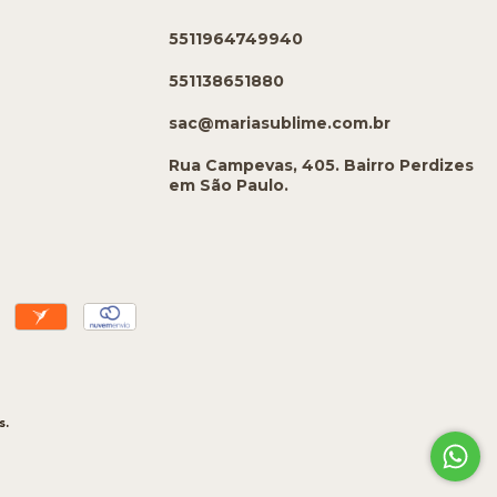
5511964749940
551138651880
sac@mariasublime.com.br
Rua Campevas, 405. Bairro Perdizes
em São Paulo.
s.