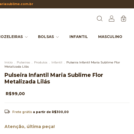
riasublime.com.br
0
OZELEIRAS
BOLSAS
INFANTIL
MASCULINO
Início
.
Pulseiras
.
Produtos
.
Infantil
.
Pulseira Infantil Maria Sublime Flor
Metalizada Lilás
Pulseira Infantil Maria Sublime Flor
Metalizada Lilás
R$99,00
Frete grátis
a partir de
R$300,00
Atenção, última peça!