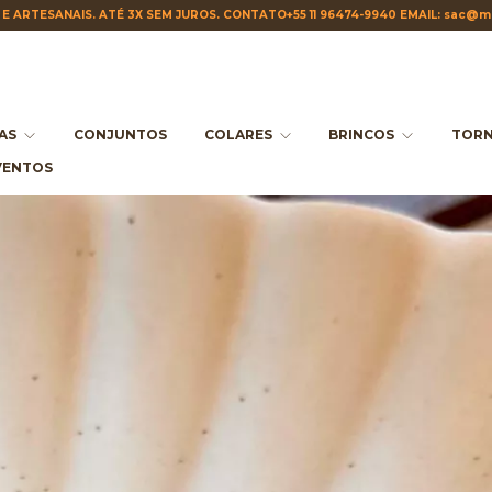
E ARTESANAIS. ATÉ 3X SEM JUROS. CONTATO+55 11 96474-9940 EMAIL:
sac@ma
IAS
CONJUNTOS
COLARES
BRINCOS
TORN
VENTOS