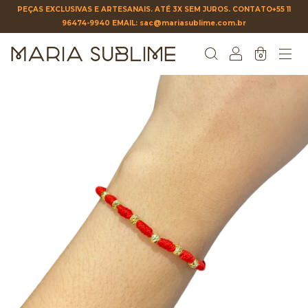
PEÇAS EXCLUSIVAS E ARTESANAIS. ATÉ 3X SEM JUROS. CONTATO+55 11
96474-9940 EMAIL:
sac@mariasublime.com.br
0