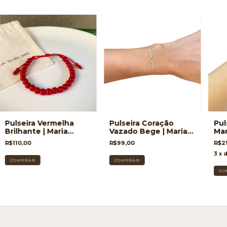
Pulseira Vermelha
Pulseira Coração
Pul
Brilhante | Maria
Vazado Bege | Maria
Mar
Sublime
Sublime
R$110,00
R$99,00
R$2
3
x 