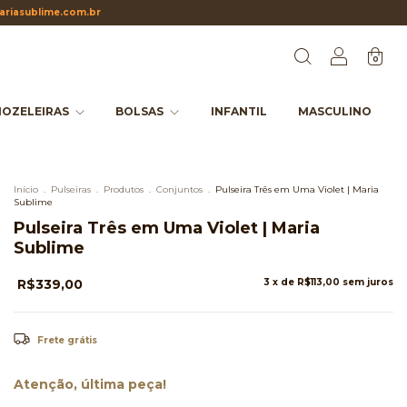
riasublime.com.br
0
OZELEIRAS
BOLSAS
INFANTIL
MASCULINO
Início
.
Pulseiras
.
Produtos
.
Conjuntos
.
Pulseira Três em Uma Violet | Maria
Sublime
Pulseira Três em Uma Violet | Maria
Sublime
R$339,00
3
x de
R$113,00
sem juros
Frete grátis
Atenção, última peça!