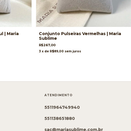
l | Maria
Conjunto Pulseiras Vermelhas | Maria
Sublime
R$267,00
3
x de
R$89,00
sem juros
ATENDIMENTO
5511964749940
551138651880
sac@mariasublime.com.br