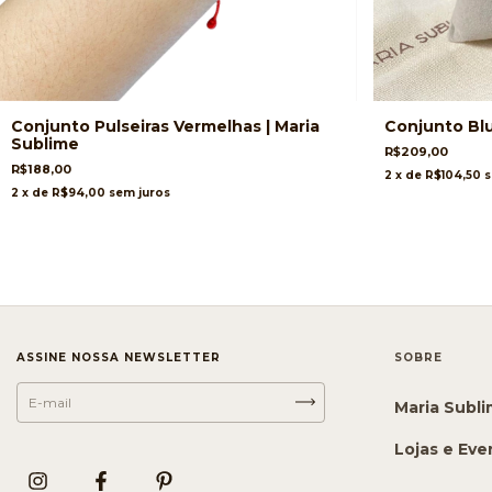
Conjunto Pulseiras Vermelhas | Maria
Conjunto Blu
Sublime
R$209,00
R$188,00
2
x de
R$104,50
s
2
x de
R$94,00
sem juros
ASSINE NOSSA NEWSLETTER
SOBRE
Maria Subl
Lojas e Eve