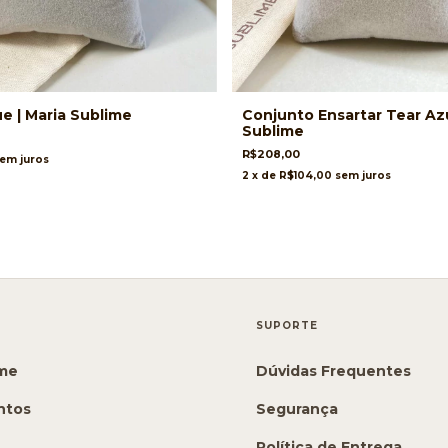
e | Maria Sublime
Conjunto Ensartar Tear Azu
Sublime
R$208,00
em juros
2
x de
R$104,00
sem juros
SUPORTE
ime
Dúvidas Frequentes
ntos
Segurança
Política de Entrega