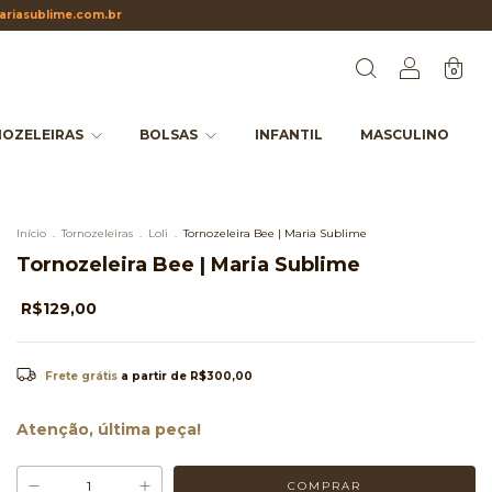
riasublime.com.br
0
OZELEIRAS
BOLSAS
INFANTIL
MASCULINO
Início
.
Tornozeleiras
.
Loli
.
Tornozeleira Bee | Maria Sublime
Tornozeleira Bee | Maria Sublime
R$129,00
Frete grátis
a partir de
R$300,00
Atenção, última peça!