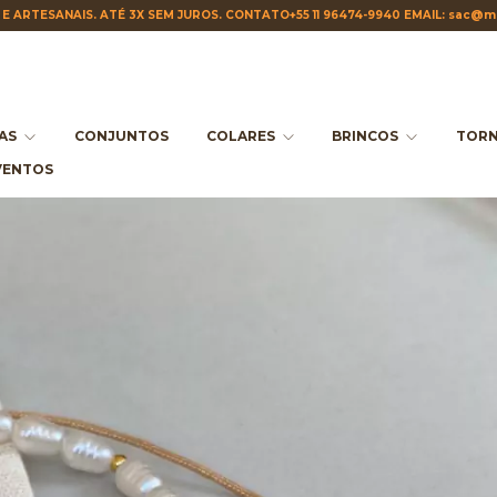
E ARTESANAIS. ATÉ 3X SEM JUROS. CONTATO+55 11 96474-9940 EMAIL:
sac@ma
IAS
CONJUNTOS
COLARES
BRINCOS
TORN
VENTOS