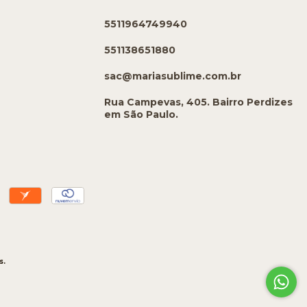
5511964749940
551138651880
sac@mariasublime.com.br
Rua Campevas, 405. Bairro Perdizes
em São Paulo.
s.