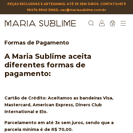
PEÇAS EXCLUSIVAS E ARTESANAIS. ATÉ 3X SEM JUROS. CONTATO+55 11
96474-9940 EMAIL:
sac@mariasublime.com.br
0
Formas de Pagamento
A Maria Sublime aceita
diferentes formas de
pagamento:
Cartão de Crédito:
Aceitamos as bandeiras Visa,
Mastercard, American Express, Diners Club
International e Elo.
Parcelamento em até 3x sem juros, sendo que a
parcela mínima é de R$ 70,00.