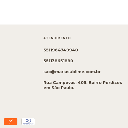
ATENDIMENTO
5511964749940
551138651880
sac@mariasublime.com.br
Rua Campevas, 405. Bairro Perdizes
em São Paulo.