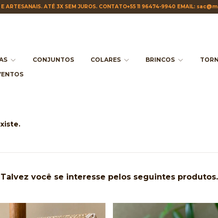
E ARTESANAIS. ATÉ 3X SEM JUROS. CONTATO+55 11 96474-9940 EMAIL:
sac@ma
IAS
CONJUNTOS
COLARES
BRINCOS
TORN
VENTOS
xiste.
Talvez você se interesse pelos seguintes produtos.