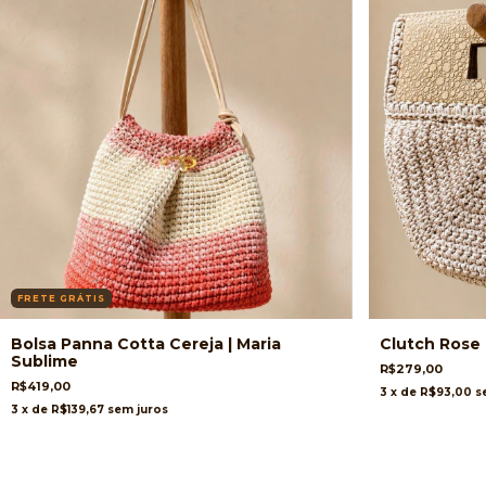
FRETE GRÁTIS
Bolsa Panna Cotta Cereja | Maria
Clutch Rose 
Sublime
R$279,00
R$419,00
3
x de
R$93,00
s
3
x de
R$139,67
sem juros