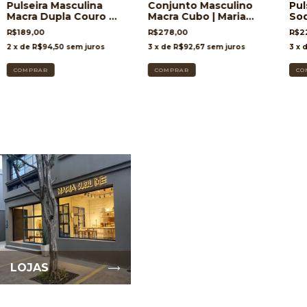
Pulseira Masculina
Conjunto Masculino
Pul
Macra Dupla Couro Nó
Macra Cubo | Maria
Sod
Red | Maria Sublime
Sublime
Su
R$189,00
R$278,00
R$2
2
x de
R$94,50
sem juros
3
x de
R$92,67
sem juros
3
x 
M
PULSEIRAS
SU
LOJAS