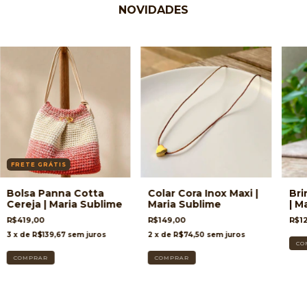
NOVIDADES
FRETE GRÁTIS
Bolsa Panna Cotta
Colar Cora Inox Maxi |
Bri
Cereja | Maria Sublime
Maria Sublime
| M
R$419,00
R$149,00
R$1
3
x de
R$139,67
sem juros
2
x de
R$74,50
sem juros