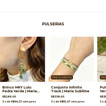
PULSEIRAS
FRETE GRÁTIS
FRE
Brinco MKY Lulu
Conjunto Infinito
Pul
Pedra Verde | Maria
Track | Maria Sublime
Ver
Sublime
R$289,00
R$338,00
R$3
3
x de
R$96,33
sem juros
3
x de
R$112,67
sem juros
3
x 