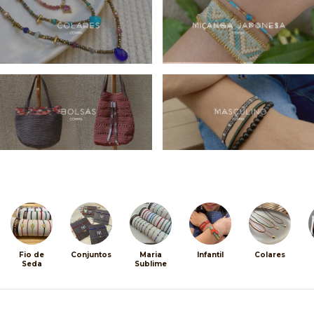
Fio de
Conjuntos
Maria
Infantil
Colares
Seda
Sublime