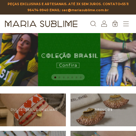
PEÇAS EXCLUSIVAS E ARTESANAIS. ATÉ 3X SEM JUROS. CONTATO+55 11
96474-9940 EMAIL:
sac@mariasublime.com.br
0